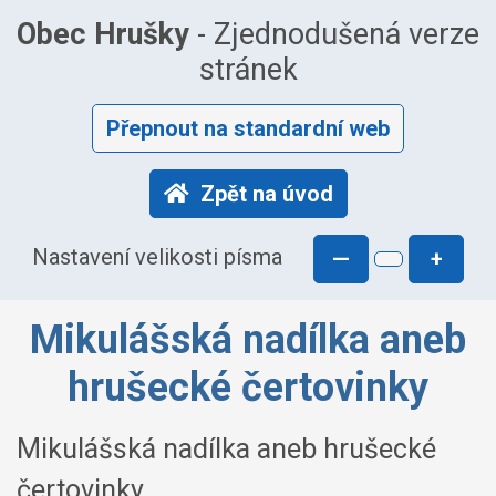
Obec Hrušky
- Zjednodušená verze
stránek
Přepnout na standardní web
Zpět na úvod
Nastavení velikosti písma
—
+
Mikulášská nadílka aneb
hrušecké čertovinky
Mikulášská nadílka aneb hrušecké
čertovinky