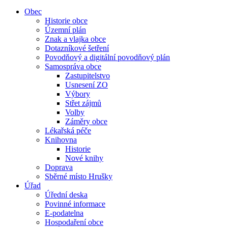
Obec
Historie obce
Územní plán
Znak a vlajka obce
Dotazníkové šetření
Povodňový a digitální povodňový plán
Samospráva obce
Zastupitelstvo
Usnesení ZO
Výbory
Střet zájmů
Volby
Záměry obce
Lékařská péče
Knihovna
Historie
Nové knihy
Doprava
Sběrné místo Hrušky
Úřad
Úřední deska
Povinné informace
E-podatelna
Hospodaření obce