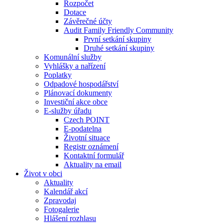
Rozpočet
Dotace
Závěrečné účty
Audit Family Friendly Community
První setkání skupiny
Druhé setkání skupiny
Komunální služby
Vyhlášky a nařízení
Poplatky
Odpadové hospodářství
Plánovací dokumenty
Investiční akce obce
E-služby úřadu
Czech POINT
E-podatelna
Životní situace
Registr oznámení
Kontaktní formulář
Aktuality na email
Život v obci
Aktuality
Kalendář akcí
Zpravodaj
Fotogalerie
Hlášení rozhlasu