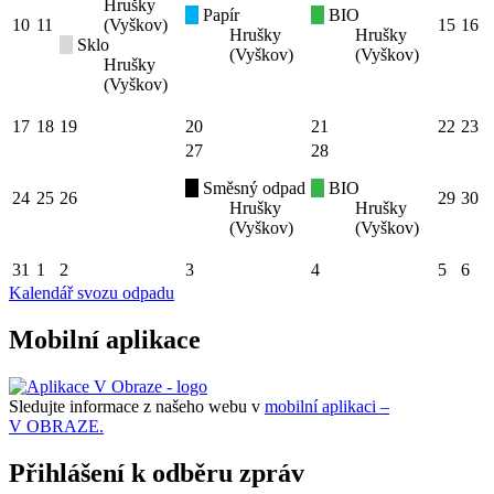
Hrušky
Papír
BIO
10
11
(Vyškov)
15
16
Hrušky
Hrušky
Sklo
(Vyškov)
(Vyškov)
Hrušky
(Vyškov)
17
18
19
20
21
22
23
27
28
Směsný odpad
BIO
24
25
26
29
30
Hrušky
Hrušky
(Vyškov)
(Vyškov)
31
1
2
3
4
5
6
Kalendář svozu odpadu
Mobilní aplikace
Sledujte informace z našeho webu v
mobilní aplikaci –
V OBRAZE.
Přihlášení k odběru zpráv