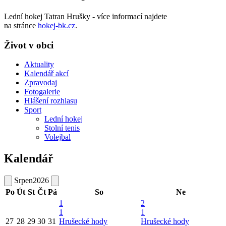
Lední hokej Tatran Hrušky - více informací najdete
na stránce
hokej-bk.cz
.
Život v obci
Aktuality
Kalendář akcí
Zpravodaj
Fotogalerie
Hlášení rozhlasu
Sport
Lední hokej
Stolní tenis
Volejbal
Kalendář
Srpen
2026
Po
Út
St
Čt
Pá
So
Ne
1
2
1
1
27
28
29
30
31
Hrušecké hody
Hrušecké hody