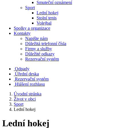
Smuteční oznámení
Sport
Lední hokej
Stolní tenis
Volejbal
Spolky a organizace
Kontakty
Napište nám
Důležitá telefonní čísla
Firmy a služby
Důležité odkazy
Rezervační systém
Odpady
Úřední deska
Rezervační systém
Hlášení rozhlasu
Úvodní stránka
Život v obci
Sport
Lední hokej
Lední hokej