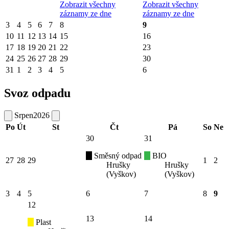
Zobrazit všechny
Zobrazit všechny
záznamy ze dne
záznamy ze dne
3
4
5
6
7
8
9
10
11
12
13
14
15
16
17
18
19
20
21
22
23
24
25
26
27
28
29
30
31
1
2
3
4
5
6
Svoz odpadu
Srpen
2026
Po
Út
St
Čt
Pá
So
Ne
30
31
Směsný odpad
BIO
27
28
29
1
2
Hrušky
Hrušky
(Vyškov)
(Vyškov)
3
4
5
6
7
8
9
12
13
14
Plast