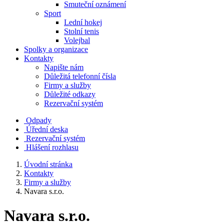
Smuteční oznámení
Sport
Lední hokej
Stolní tenis
Volejbal
Spolky a organizace
Kontakty
Napište nám
Důležitá telefonní čísla
Firmy a služby
Důležité odkazy
Rezervační systém
Odpady
Úřední deska
Rezervační systém
Hlášení rozhlasu
Úvodní stránka
Kontakty
Firmy a služby
Navara s.r.o.
Navara s.r.o.