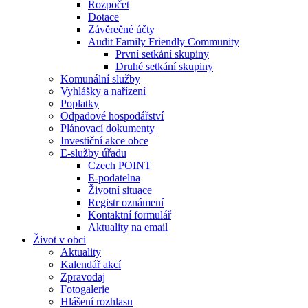
Rozpočet
Dotace
Závěrečné účty
Audit Family Friendly Community
První setkání skupiny
Druhé setkání skupiny
Komunální služby
Vyhlášky a nařízení
Poplatky
Odpadové hospodářství
Plánovací dokumenty
Investiční akce obce
E-služby úřadu
Czech POINT
E-podatelna
Životní situace
Registr oznámení
Kontaktní formulář
Aktuality na email
Život v obci
Aktuality
Kalendář akcí
Zpravodaj
Fotogalerie
Hlášení rozhlasu