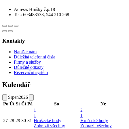
Adresa: Hrušky č.p.18
Tel.: 603483533, 544 210 268
Kontakty
Napište nám
Důležitá telefonní čísla
Firmy a služby
Důležité odkazy
Rezervační systém
Kalendář
Srpen
2026
Po
Út
St
Čt
Pá
So
Ne
1
2
1
1
27
28
29
30
31
Hrušecké hody
Hrušecké hody
Zobrazit všechny
Zobrazit všechny