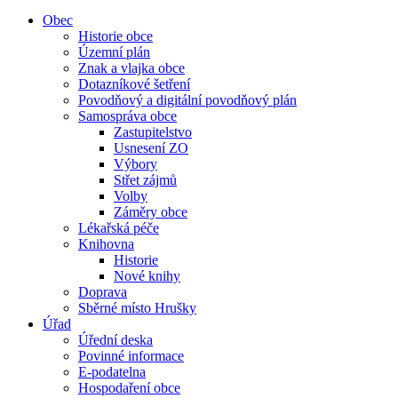
Obec
Historie obce
Územní plán
Znak a vlajka obce
Dotazníkové šetření
Povodňový a digitální povodňový plán
Samospráva obce
Zastupitelstvo
Usnesení ZO
Výbory
Střet zájmů
Volby
Záměry obce
Lékařská péče
Knihovna
Historie
Nové knihy
Doprava
Sběrné místo Hrušky
Úřad
Úřední deska
Povinné informace
E-podatelna
Hospodaření obce