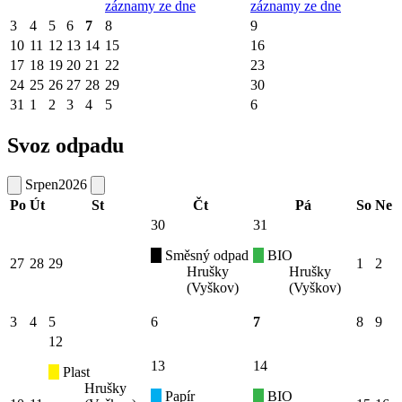
záznamy ze dne
záznamy ze dne
3
4
5
6
7
8
9
10
11
12
13
14
15
16
17
18
19
20
21
22
23
24
25
26
27
28
29
30
31
1
2
3
4
5
6
Svoz odpadu
Srpen
2026
Po
Út
St
Čt
Pá
So
Ne
30
31
Směsný odpad
BIO
27
28
29
1
2
Hrušky
Hrušky
(Vyškov)
(Vyškov)
3
4
5
6
7
8
9
12
13
14
Plast
Hrušky
Papír
BIO