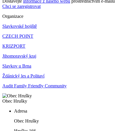
Dostávejte
informace z našeho webu
prostřednictvím e-mailů
Chci se zaregistrovat
Organizace
Slavkovské bojiště
CZECH POINT
KRIZPORT
Jihomoravský kraj
Slavkov u Brna
Ždánický les a Politaví
Audit Family Friendly Community
Obec Hrušky
Adresa
Obec Hrušky
Hrušky 166