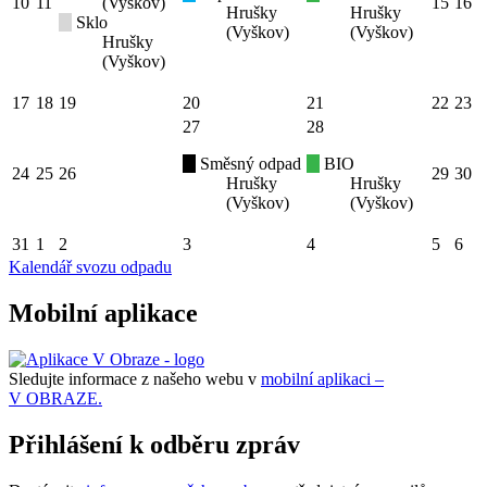
10
11
(Vyškov)
15
16
Hrušky
Hrušky
Sklo
(Vyškov)
(Vyškov)
Hrušky
(Vyškov)
17
18
19
20
21
22
23
27
28
Směsný odpad
BIO
24
25
26
29
30
Hrušky
Hrušky
(Vyškov)
(Vyškov)
31
1
2
3
4
5
6
Kalendář svozu odpadu
Mobilní aplikace
Sledujte informace z našeho webu v
mobilní aplikaci –
V OBRAZE.
Přihlášení k odběru zpráv