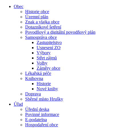
Obec
Historie obce
Územní plán
Znak a vlajka obce
Dotazníkové šetření
Povodňový a digitální povodňový plán
Samospráva obce
Zastupitelstvo
Usnesení ZO
Výbory
Střet zájmů
Volby
Záměry obce
Lékařská péče
Knihovna
Historie
Nové knihy
Doprava
Sběrné místo Hrušky
Úřad
Úřední deska
Povinné informace
E-podatelna
Hospodaření obce