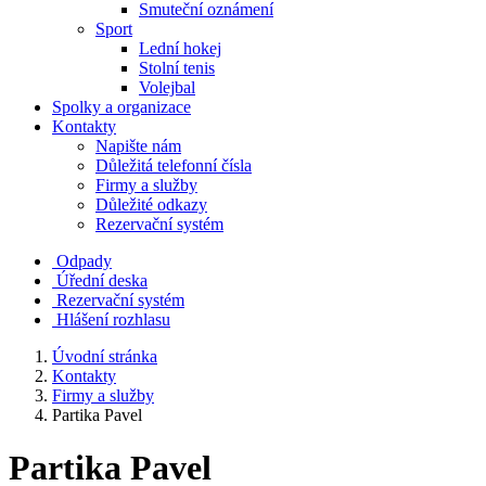
Smuteční oznámení
Sport
Lední hokej
Stolní tenis
Volejbal
Spolky a organizace
Kontakty
Napište nám
Důležitá telefonní čísla
Firmy a služby
Důležité odkazy
Rezervační systém
Odpady
Úřední deska
Rezervační systém
Hlášení rozhlasu
Úvodní stránka
Kontakty
Firmy a služby
Partika Pavel
Partika Pavel