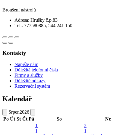
Broušení nástrojů
Adresa: Hrušky č.p.83
Tel.: 777580885, 544 241 150
Kontakty
Napište nám
Důležitá telefonní čísla
Firmy a služby
Důležité odkazy
Rezervační systém
Kalendář
Srpen
2026
Po
Út
St
Čt
Pá
So
Ne
1
2
1
1