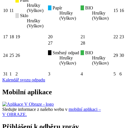
Plast
Hrušky
Papír
BIO
10
11
(Vyškov)
15
16
Hrušky
Hrušky
Sklo
(Vyškov)
(Vyškov)
Hrušky
(Vyškov)
17
18
19
20
21
22
23
27
28
Směsný odpad
BIO
24
25
26
29
30
Hrušky
Hrušky
(Vyškov)
(Vyškov)
31
1
2
3
4
5
6
Kalendář svozu odpadu
Mobilní aplikace
Sledujte informace z našeho webu v
mobilní aplikaci –
V OBRAZE.
Přihlášení k odběru zpráv