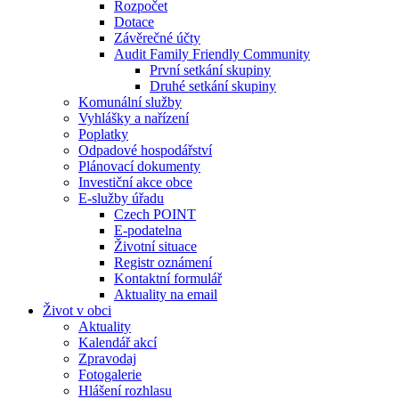
Rozpočet
Dotace
Závěrečné účty
Audit Family Friendly Community
První setkání skupiny
Druhé setkání skupiny
Komunální služby
Vyhlášky a nařízení
Poplatky
Odpadové hospodářství
Plánovací dokumenty
Investiční akce obce
E-služby úřadu
Czech POINT
E-podatelna
Životní situace
Registr oznámení
Kontaktní formulář
Aktuality na email
Život v obci
Aktuality
Kalendář akcí
Zpravodaj
Fotogalerie
Hlášení rozhlasu