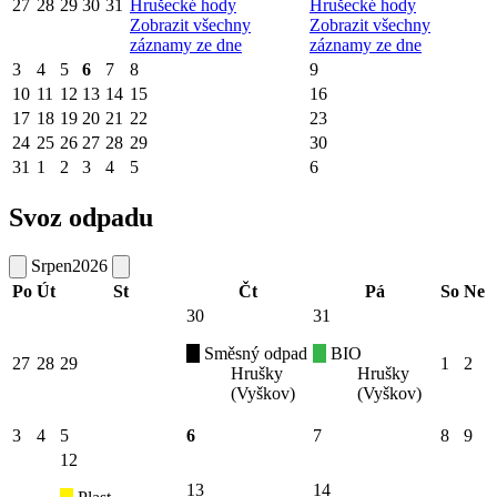
27
28
29
30
31
Hrušecké hody
Hrušecké hody
Zobrazit všechny
Zobrazit všechny
záznamy ze dne
záznamy ze dne
3
4
5
6
7
8
9
10
11
12
13
14
15
16
17
18
19
20
21
22
23
24
25
26
27
28
29
30
31
1
2
3
4
5
6
Svoz odpadu
Srpen
2026
Po
Út
St
Čt
Pá
So
Ne
30
31
Směsný odpad
BIO
27
28
29
1
2
Hrušky
Hrušky
(Vyškov)
(Vyškov)
3
4
5
6
7
8
9
12
13
14