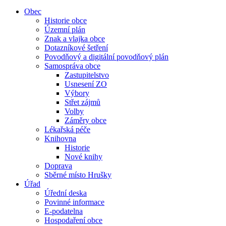
Obec
Historie obce
Územní plán
Znak a vlajka obce
Dotazníkové šetření
Povodňový a digitální povodňový plán
Samospráva obce
Zastupitelstvo
Usnesení ZO
Výbory
Střet zájmů
Volby
Záměry obce
Lékařská péče
Knihovna
Historie
Nové knihy
Doprava
Sběrné místo Hrušky
Úřad
Úřední deska
Povinné informace
E-podatelna
Hospodaření obce