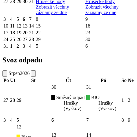
27
28
29
30
31
Hrušecké hody
Hrušecké hody
Zobrazit všechny
Zobrazit všechny
záznamy ze dne
záznamy ze dne
3
4
5
6
7
8
9
10
11
12
13
14
15
16
17
18
19
20
21
22
23
24
25
26
27
28
29
30
31
1
2
3
4
5
6
Svoz odpadu
Srpen
2026
Po
Út
St
Čt
Pá
So
Ne
30
31
Směsný odpad
BIO
27
28
29
1
2
Hrušky
Hrušky
(Vyškov)
(Vyškov)
3
4
5
6
7
8
9
12
13
14