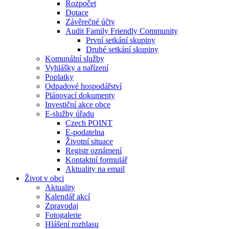
Rozpočet
Dotace
Závěrečné účty
Audit Family Friendly Community
První setkání skupiny
Druhé setkání skupiny
Komunální služby
Vyhlášky a nařízení
Poplatky
Odpadové hospodářství
Plánovací dokumenty
Investiční akce obce
E-služby úřadu
Czech POINT
E-podatelna
Životní situace
Registr oznámení
Kontaktní formulář
Aktuality na email
Život v obci
Aktuality
Kalendář akcí
Zpravodaj
Fotogalerie
Hlášení rozhlasu