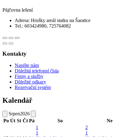
Půjčovna lešení
Adresa: Hrušky areál statku na Šaratice
Tel.: 603424980, 725764082
Kontakty
Napište nám
Důležitá telefonní čísla
Firmy a služby
Důležité odkazy
Rezervační systém
Kalendář
Srpen
2026
Po
Út
St
Čt
Pá
So
Ne
1
2
1
1