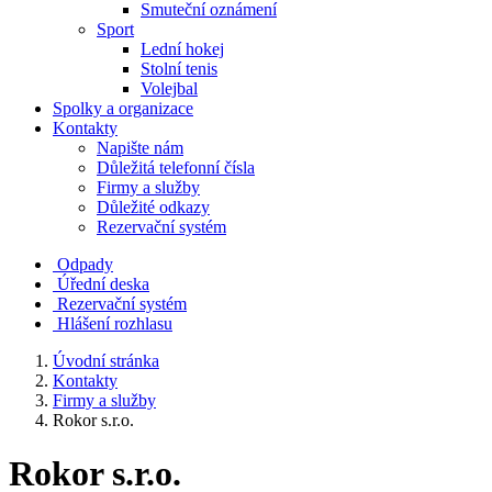
Smuteční oznámení
Sport
Lední hokej
Stolní tenis
Volejbal
Spolky a organizace
Kontakty
Napište nám
Důležitá telefonní čísla
Firmy a služby
Důležité odkazy
Rezervační systém
Odpady
Úřední deska
Rezervační systém
Hlášení rozhlasu
Úvodní stránka
Kontakty
Firmy a služby
Rokor s.r.o.
Rokor s.r.o.