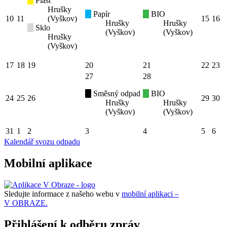
Plast
Hrušky
Papír
BIO
10
11
(Vyškov)
15
16
Hrušky
Hrušky
Sklo
(Vyškov)
(Vyškov)
Hrušky
(Vyškov)
17
18
19
20
21
22
23
27
28
Směsný odpad
BIO
24
25
26
29
30
Hrušky
Hrušky
(Vyškov)
(Vyškov)
31
1
2
3
4
5
6
Kalendář svozu odpadu
Mobilní aplikace
Sledujte informace z našeho webu v
mobilní aplikaci –
V OBRAZE.
Přihlášení k odběru zpráv