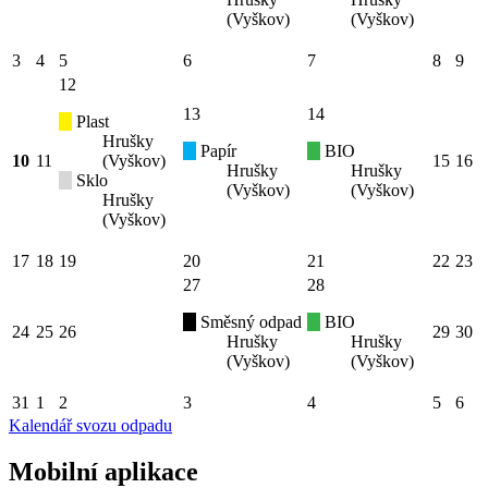
(Vyškov)
(Vyškov)
3
4
5
6
7
8
9
12
13
14
Plast
Hrušky
Papír
BIO
10
11
(Vyškov)
15
16
Hrušky
Hrušky
Sklo
(Vyškov)
(Vyškov)
Hrušky
(Vyškov)
17
18
19
20
21
22
23
27
28
Směsný odpad
BIO
24
25
26
29
30
Hrušky
Hrušky
(Vyškov)
(Vyškov)
31
1
2
3
4
5
6
Kalendář svozu odpadu
Mobilní aplikace