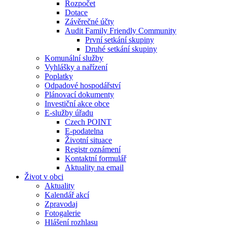
Rozpočet
Dotace
Závěrečné účty
Audit Family Friendly Community
První setkání skupiny
Druhé setkání skupiny
Komunální služby
Vyhlášky a nařízení
Poplatky
Odpadové hospodářství
Plánovací dokumenty
Investiční akce obce
E-služby úřadu
Czech POINT
E-podatelna
Životní situace
Registr oznámení
Kontaktní formulář
Aktuality na email
Život v obci
Aktuality
Kalendář akcí
Zpravodaj
Fotogalerie
Hlášení rozhlasu