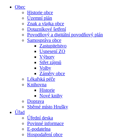
Obec
Historie obce
Územní plán
Znak a vlajka obce
Dotazníkové šetření
Povodňový a digitální povodňový plán
Samospráva obce
Zastupitelstvo
Usnesení ZO
Výbory
Střet zájmů
Volby
Záměry obce
Lékařská péče
Knihovna
Historie
Nové knihy
Doprava
Sběrné místo Hrušky
Úřad
Úřední deska
Povinné informace
E-podatelna
Hospodaření obce