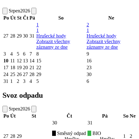
Srpen
2026
Po
Út
St
Čt
Pá
So
Ne
1
2
1
1
27
28
29
30
31
Hrušecké hody
Hrušecké hody
Zobrazit všechny
Zobrazit všechny
záznamy ze dne
záznamy ze dne
3
4
5
6
7
8
9
10
11
12
13
14
15
16
17
18
19
20
21
22
23
24
25
26
27
28
29
30
31
1
2
3
4
5
6
Svoz odpadu
Srpen
2026
Po
Út
St
Čt
Pá
So
Ne
30
31
Směsný odpad
BIO
27
28
29
1
2
Hrušky
Hrušky