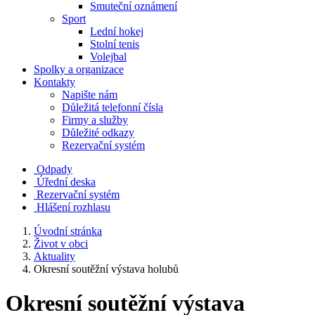
Smuteční oznámení
Sport
Lední hokej
Stolní tenis
Volejbal
Spolky a organizace
Kontakty
Napište nám
Důležitá telefonní čísla
Firmy a služby
Důležité odkazy
Rezervační systém
Odpady
Úřední deska
Rezervační systém
Hlášení rozhlasu
Úvodní stránka
Život v obci
Aktuality
Okresní soutěžní výstava holubů
Okresní soutěžní výstava