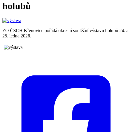
holubů
ZO ČSCH Křenovice pořádá okresní soutěžní výstavu holubů 24. a
25. ledna 2026.