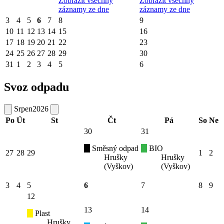
Zobrazit všechny
Zobrazit všechny
záznamy ze dne
záznamy ze dne
3
4
5
6
7
8
9
10
11
12
13
14
15
16
17
18
19
20
21
22
23
24
25
26
27
28
29
30
31
1
2
3
4
5
6
Svoz odpadu
Srpen
2026
Po
Út
St
Čt
Pá
So
Ne
30
31
Směsný odpad
BIO
27
28
29
1
2
Hrušky
Hrušky
(Vyškov)
(Vyškov)
3
4
5
6
7
8
9
12
13
14
Plast
Hrušky