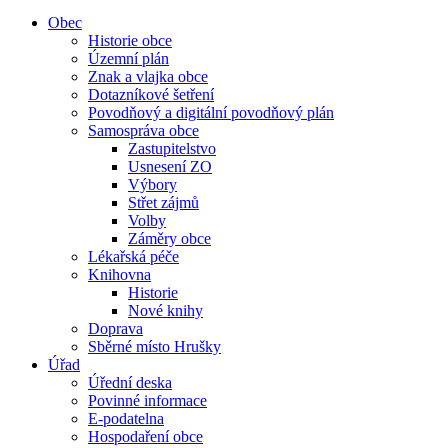
Obec
Historie obce
Územní plán
Znak a vlajka obce
Dotazníkové šetření
Povodňový a digitální povodňový plán
Samospráva obce
Zastupitelstvo
Usnesení ZO
Výbory
Střet zájmů
Volby
Záměry obce
Lékařská péče
Knihovna
Historie
Nové knihy
Doprava
Sběrné místo Hrušky
Úřad
Úřední deska
Povinné informace
E-podatelna
Hospodaření obce