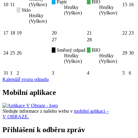
Papír
BIO
10
11
(Vyškov)
15
16
Hrušky
Hrušky
Sklo
(Vyškov)
(Vyškov)
Hrušky
(Vyškov)
17
18
19
20
21
22
23
27
28
Směsný odpad
BIO
24
25
26
29
30
Hrušky
Hrušky
(Vyškov)
(Vyškov)
31
1
2
3
4
5
6
Kalendář svozu odpadu
Mobilní aplikace
Sledujte informace z našeho webu v
mobilní aplikaci –
V OBRAZE.
Přihlášení k odběru zpráv