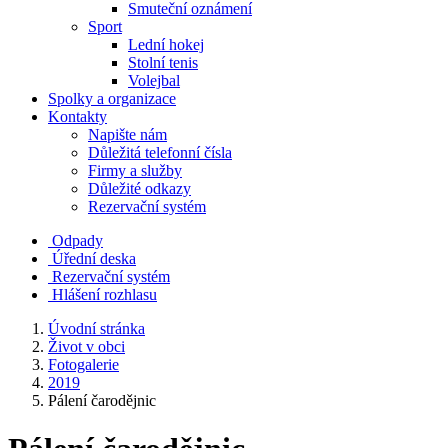
Smuteční oznámení
Sport
Lední hokej
Stolní tenis
Volejbal
Spolky a organizace
Kontakty
Napište nám
Důležitá telefonní čísla
Firmy a služby
Důležité odkazy
Rezervační systém
Odpady
Úřední deska
Rezervační systém
Hlášení rozhlasu
Úvodní stránka
Život v obci
Fotogalerie
2019
Pálení čarodějnic