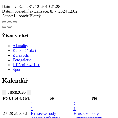
Datum vložení:
31. 12. 2019 21:28
Datum poslední aktualizace:
8. 7. 2024 12:02
Autor:
Lubomír Blatný
Život v obci
Aktuality
Kalendář akcí
Zpravodaj
Fotogalerie
Hlášení rozhlasu
Sport
Kalendář
Srpen
2026
Po
Út
St
Čt
Pá
So
Ne
1
2
1
1
27
28
29
30
31
Hrušecké hody
Hrušecké hody