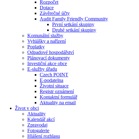
Rozpočet
Dotace
Závěrečné účty
Audit Family Friendly Community
První setkání skupiny
Druhé setkání skupiny
Komunální služby
Vyhlášky a nařízení
Poplatky
Odpadové hospodářství
Plánovací dokumenty
Investiční akce obce
E-služby úřadu
Czech POINT
E-podatelna
Životní situace
Registr oznámení
Kontaktní formulář
Aktuality na email
Život v obci
Aktuality
Kalendář akcí
Zpravodaj
Fotogalerie
Hlášení rozhlasu