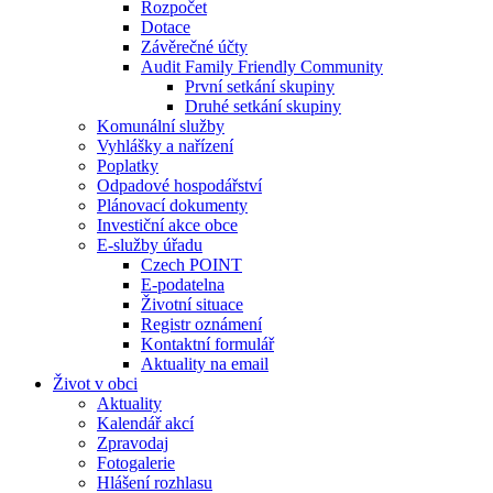
Rozpočet
Dotace
Závěrečné účty
Audit Family Friendly Community
První setkání skupiny
Druhé setkání skupiny
Komunální služby
Vyhlášky a nařízení
Poplatky
Odpadové hospodářství
Plánovací dokumenty
Investiční akce obce
E-služby úřadu
Czech POINT
E-podatelna
Životní situace
Registr oznámení
Kontaktní formulář
Aktuality na email
Život v obci
Aktuality
Kalendář akcí
Zpravodaj
Fotogalerie
Hlášení rozhlasu