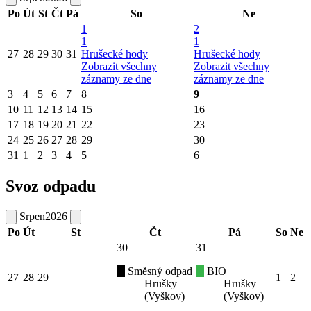
Po
Út
St
Čt
Pá
So
Ne
1
2
1
1
27
28
29
30
31
Hrušecké hody
Hrušecké hody
Zobrazit všechny
Zobrazit všechny
záznamy ze dne
záznamy ze dne
3
4
5
6
7
8
9
10
11
12
13
14
15
16
17
18
19
20
21
22
23
24
25
26
27
28
29
30
31
1
2
3
4
5
6
Svoz odpadu
Srpen
2026
Po
Út
St
Čt
Pá
So
Ne
30
31
Směsný odpad
BIO
27
28
29
1
2
Hrušky
Hrušky
(Vyškov)
(Vyškov)