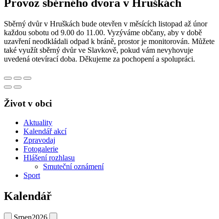
Provoz sběrného dvora v Hruškách
Sběrný dvůr v Hruškách bude otevřen v měsících listopad až únor
každou sobotu od 9.00 do 11.00. Vyzýváme občany, aby v době
uzavření neodkládali odpad k bráně, prostor je monitorován. Můžete
také využít sběrný dvůr ve Slavkově, pokud vám nevyhovuje
uvedená otevírací doba. Děkujeme za pochopení a spolupráci.
Život v obci
Aktuality
Kalendář akcí
Zpravodaj
Fotogalerie
Hlášení rozhlasu
Smuteční oznámení
Sport
Kalendář
Srpen
2026