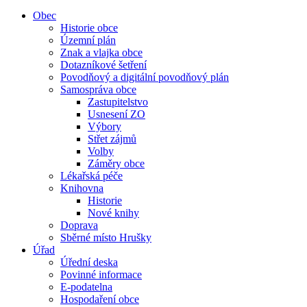
Obec
Historie obce
Územní plán
Znak a vlajka obce
Dotazníkové šetření
Povodňový a digitální povodňový plán
Samospráva obce
Zastupitelstvo
Usnesení ZO
Výbory
Střet zájmů
Volby
Záměry obce
Lékařská péče
Knihovna
Historie
Nové knihy
Doprava
Sběrné místo Hrušky
Úřad
Úřední deska
Povinné informace
E-podatelna
Hospodaření obce