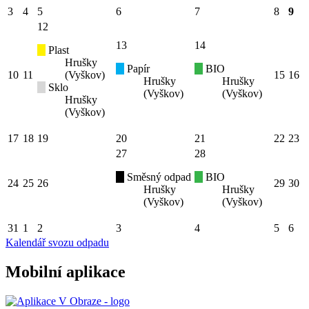
3
4
5
6
7
8
9
12
13
14
Plast
Hrušky
Papír
BIO
10
11
(Vyškov)
15
16
Hrušky
Hrušky
Sklo
(Vyškov)
(Vyškov)
Hrušky
(Vyškov)
17
18
19
20
21
22
23
27
28
Směsný odpad
BIO
24
25
26
29
30
Hrušky
Hrušky
(Vyškov)
(Vyškov)
31
1
2
3
4
5
6
Kalendář svozu odpadu
Mobilní aplikace