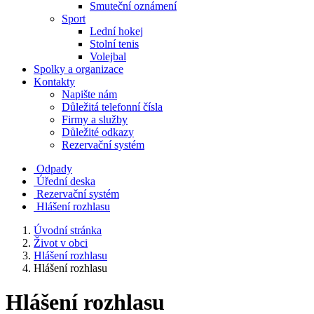
Smuteční oznámení
Sport
Lední hokej
Stolní tenis
Volejbal
Spolky a organizace
Kontakty
Napište nám
Důležitá telefonní čísla
Firmy a služby
Důležité odkazy
Rezervační systém
Odpady
Úřední deska
Rezervační systém
Hlášení rozhlasu
Úvodní stránka
Život v obci
Hlášení rozhlasu
Hlášení rozhlasu
Hlášení rozhlasu